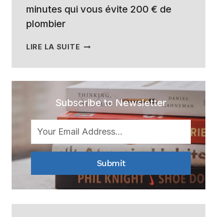
minutes qui vous évite 200 € de
plombier
POURQUOI
LIRE LA SUITE
DE
L’EAU
FUIT
ENTRE
WC
Subscribe to Newsletter
ET
CARRELAGE
:
LE
DIAGNOSTIC
Submit
EN
3
MINUTES
QUI
VOUS