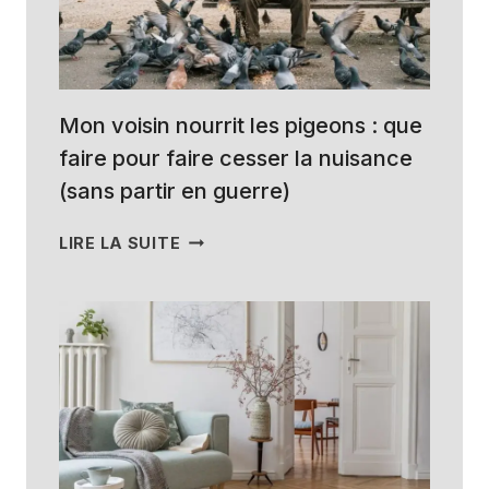
Mon voisin nourrit les pigeons : que
faire pour faire cesser la nuisance
(sans partir en guerre)
MON
LIRE LA SUITE
VOISIN
NOURRIT
LES
PIGEONS
:
QUE
FAIRE
POUR
FAIRE