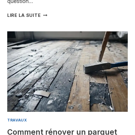
question…
HUILE,
LIRE LA SUITE
CIRE
OU
VITRIFICATEUR
:
QUELLE
FINITION
CHOISIR
POUR
SUBLIMER
VOTRE
PARQUET
TRAVAUX
Comment rénover un parquet