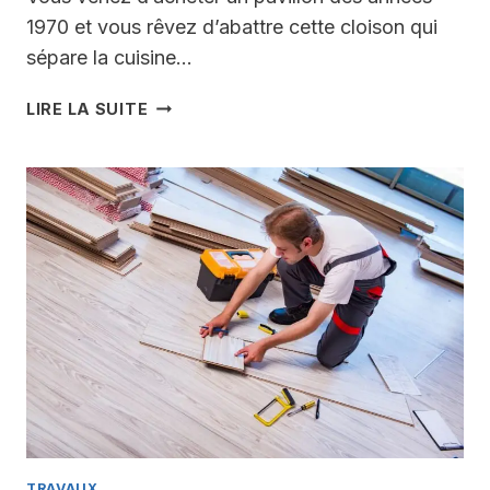
1970 et vous rêvez d’abattre cette cloison qui
sépare la cuisine…
RECONNAÎTRE
LIRE LA SUITE
UN
MUR
PORTEUR
DANS
UNE
MAISON
DE
1970
:
5
INDICES
POUR
L’IDENTIFIER
SANS
VOUS
TRAVAUX