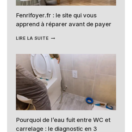
CESSER
LA
NUISANCE
Fenrifoyer.fr : le site qui vous
(SANS
apprend à réparer avant de payer
PARTIR
EN
FENRIFOYER.FR
LIRE LA SUITE
GUERRE)
:
LE
SITE
QUI
VOUS
APPREND
À
RÉPARER
AVANT
DE
PAYER
Pourquoi de l’eau fuit entre WC et
carrelage : le diagnostic en 3