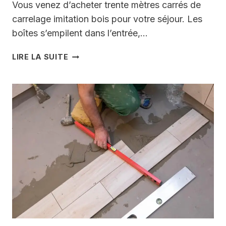
Vous venez d’acheter trente mètres carrés de
carrelage imitation bois pour votre séjour. Les
boîtes s’empilent dans l’entrée,…
QU’EST-
LIRE LA SUITE
CE
QU’UN
CALEPINAGE
:
LE
GESTE
OUBLIÉ
QUI
VOUS
FAIT
ÉCONOMISER
DES
CENTAINES
D’EUROS