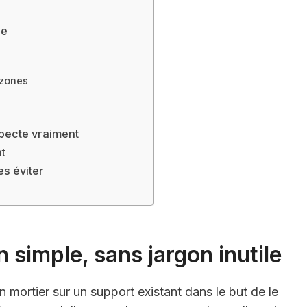
le
 zones
specte vraiment
nt
s éviter
n simple, sans jargon inutile
n mortier sur un support existant dans le but de le