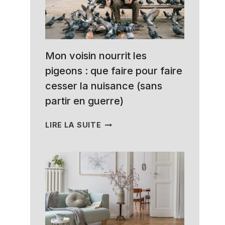
Mon voisin nourrit les
pigeons : que faire pour faire
cesser la nuisance (sans
partir en guerre)
MON
LIRE LA SUITE
VOISIN
NOURRIT
LES
PIGEONS
:
QUE
FAIRE
POUR