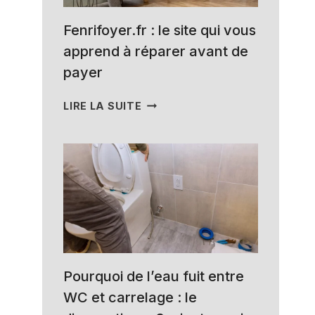
FAIRE
CESSER
Fenrifoyer.fr : le site qui vous
LA
apprend à réparer avant de
NUISANCE
(SANS
payer
PARTIR
EN
FENRIFOYER.FR
LIRE LA SUITE
GUERRE)
:
LE
SITE
QUI
VOUS
APPREND
À
RÉPARER
AVANT
DE
Pourquoi de l’eau fuit entre
PAYER
WC et carrelage : le