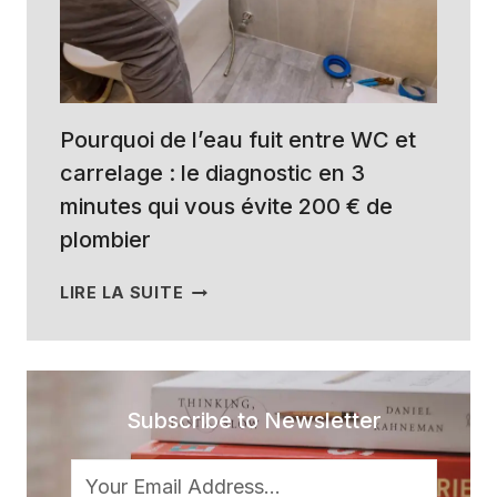
À
RÉPARER
AVANT
DE
PAYER
Pourquoi de l’eau fuit entre WC et
carrelage : le diagnostic en 3
minutes qui vous évite 200 € de
plombier
POURQUOI
LIRE LA SUITE
DE
L’EAU
FUIT
ENTRE
WC
Subscribe to Newsletter
ET
CARRELAGE
: