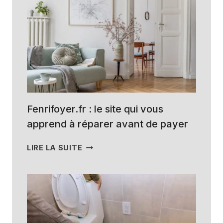
LES
PIGEONS
:
QUE
FAIRE
POUR
FAIRE
CESSER
LA
NUISANCE
Fenrifoyer.fr : le site qui vous
(SANS
apprend à réparer avant de payer
PARTIR
EN
FENRIFOYER.FR
LIRE LA SUITE
GUERRE)
:
LE
SITE
QUI
VOUS
APPREND